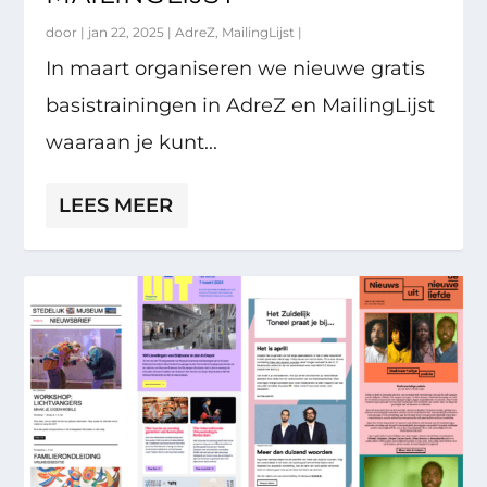
door |
jan 22, 2025
|
AdreZ
,
MailingLijst
|
In maart organiseren we nieuwe gratis
basistrainingen in AdreZ en MailingLijst
waaraan je kunt...
LEES MEER