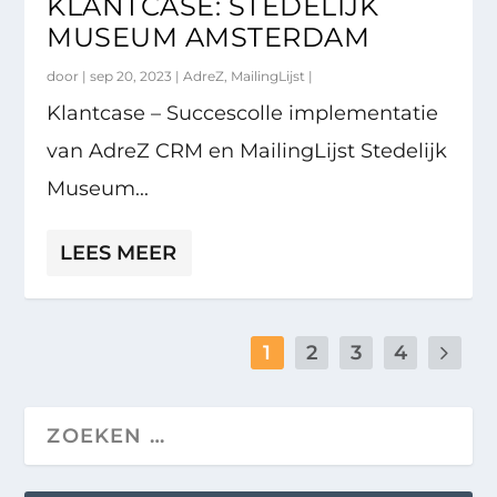
KLANTCASE: STEDELIJK
MUSEUM AMSTERDAM
door |
sep 20, 2023
|
AdreZ
,
MailingLijst
|
Klantcase – Succescolle implementatie
van AdreZ CRM en MailingLijst Stedelijk
Museum...
LEES MEER
1
2
3
4