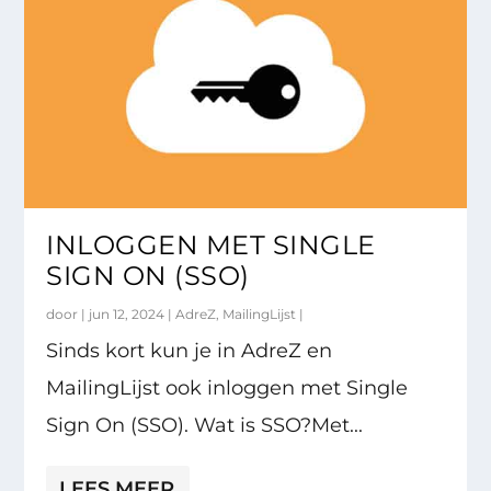
INLOGGEN MET SINGLE
SIGN ON (SSO)
door |
jun 12, 2024
|
AdreZ
,
MailingLijst
|
Sinds kort kun je in AdreZ en
MailingLijst ook inloggen met Single
Sign On (SSO). Wat is SSO?Met...
LEES MEER