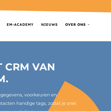
EM-ACADEMY
NIEUWS
OVER ONS
T CRM VAN
M.
ntgegevens, voorkeuren en
tacten handige tags, zodat je snel