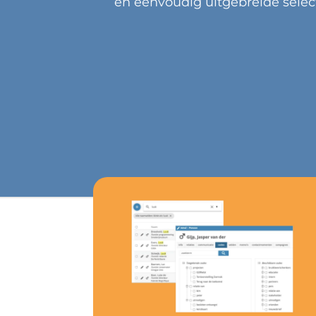
en eenvoudig uitgebreide selec