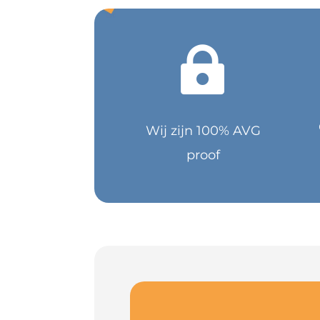

Wij zijn 100% AVG
proof