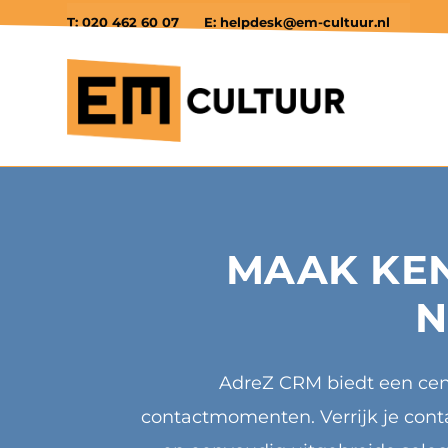
T: 020 462 60 07
E: helpdesk@em-cultuur.nl
MAAK KEN
N
AdreZ CRM biedt een cent
contactmomenten. Verrijk je conta