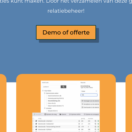
ties kunt maken. Door het verzamelen van deze ge
relatiebeheer!
Demo of offerte