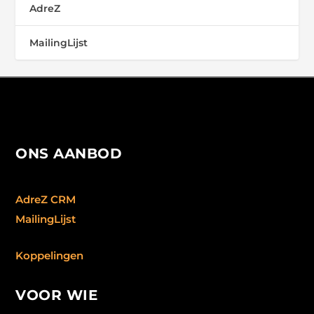
AdreZ
MailingLijst
ONS AANBOD
AdreZ CRM
MailingLijst
Koppelingen
VOOR WIE