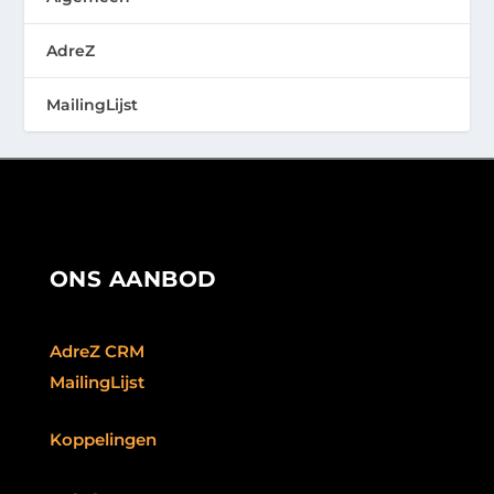
AdreZ
MailingLijst
ONS AANBOD
AdreZ CRM
MailingLijst
Koppelingen