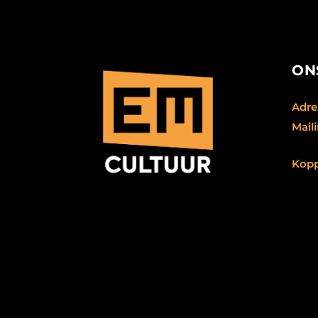
ON
Adr
Maili
Kopp