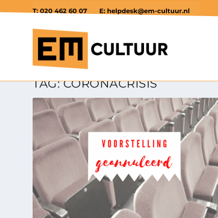
T: 020 462 60 07
E: helpdesk@em-cultuur.nl
TAG:
CORONACRISIS