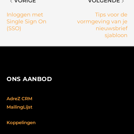
VORIGE
VOLGENDE
Inloggen met
Tips voor de
Single Sign On
vormgeving van je
(SSO)
nieuwsbrief
sjabloon
ONS AANBOD
AdreZ CRM
MailingLijst
Koppelingen